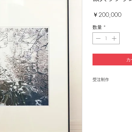
価
￥200,000
格
数量
*
カ
受注制作
※表示価格は消費税
​※送料は無料です 
み後、別途ご連絡さ
ご注文をいただいて
送に20〜30日間い
額の素材、色味は仕