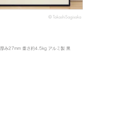
額の素材、色等にご
さい。
© TakashiSagisaka
厚み27mm 重さ約4.5kg アルミ製 黒