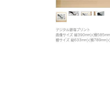
デジタル銀塩プリント
画像サイズ 縦390mm╳横585mm
額サイズ 縦633mm╳横789mm╳