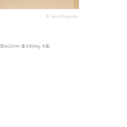
額の素材、色等にご
さい。
© TakashiSagisaka
厚み32mm 重さ約4kg 木製