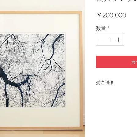
価
￥200,000
格
数量
*
カ
受注制作
※表示価格は消費税
​※送料は無料です 
み後、別途ご連絡さ
ご注文をいただいて
送に20〜30日間い
額の素材、色味は仕